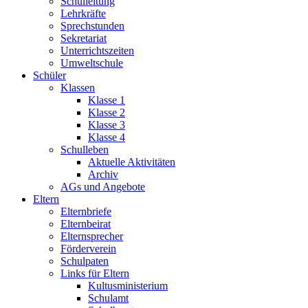
Schulleitung
Lehrkräfte
Sprechstunden
Sekretariat
Unterrichtszeiten
Umweltschule
Schüler
Klassen
Klasse 1
Klasse 2
Klasse 3
Klasse 4
Schulleben
Aktuelle Aktivitäten
Archiv
AGs und Angebote
Eltern
Elternbriefe
Elternbeirat
Elternsprecher
Förderverein
Schulpaten
Links für Eltern
Kultusministerium
Schulamt