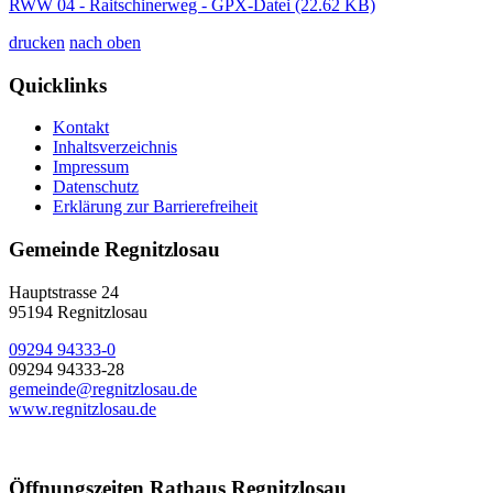
RWW 04 - Raitschinerweg - GPX-Datei
(22.62 KB)
drucken
nach oben
Quicklinks
Kontakt
Inhaltsverzeichnis
Impressum
Datenschutz
Erklärung zur Barrierefreiheit
Gemeinde Regnitzlosau
Hauptstrasse 24
95194 Regnitzlosau
09294 94333-0
09294 94333-28
gemeinde@regnitzlosau.de
www.regnitzlosau.de
Öffnungszeiten Rathaus Regnitzlosau