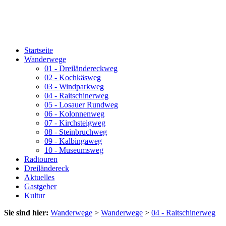
Startseite
Wanderwege
01 - Dreiländereckweg
02 - Kochkäsweg
03 - Windparkweg
04 - Raitschinerweg
05 - Losauer Rundweg
06 - Kolonnenweg
07 - Kirchsteigweg
08 - Steinbruchweg
09 - Kalbingaweg
10 - Museumsweg
Radtouren
Dreiländereck
Aktuelles
Gastgeber
Kultur
Sie sind hier:
Wanderwege
>
Wanderwege
>
04 - Raitschinerweg