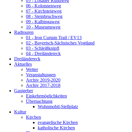
05 - Losauer Rundweg
06 - Kolonnenweg
07 - Kirchsteigweg
08 - Steinbruchweg
09 - Kalbingaweg
10 - Museumsweg
Radtouren
01 - Iron Curtain Trail / EV13
02 - Bayerisch-Sächsisches Vogtland
03 - Schleißknipfl
04 - Dreiländereck
Dreiländereck
Aktuelles
Wetter
Veranstaltungen
Archiv 2019-2020
Archiv 2017-2018
Gastgeber
Einkehrmöglichkeiten
Übernachtung
Wohnmobil-Stellplatz
Kultur
Kirchen
evangelische Kirchen
katholische Kirchen