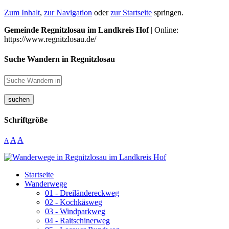
Zum Inhalt
,
zur Navigation
oder
zur Startseite
springen.
Gemeinde Regnitzlosau im Landkreis Hof
| Online:
https://www.regnitzlosau.de/
Suche Wandern in Regnitzlosau
suchen
Schriftgröße
A
A
A
Startseite
Wanderwege
01 - Dreiländereckweg
02 - Kochkäsweg
03 - Windparkweg
04 - Raitschinerweg