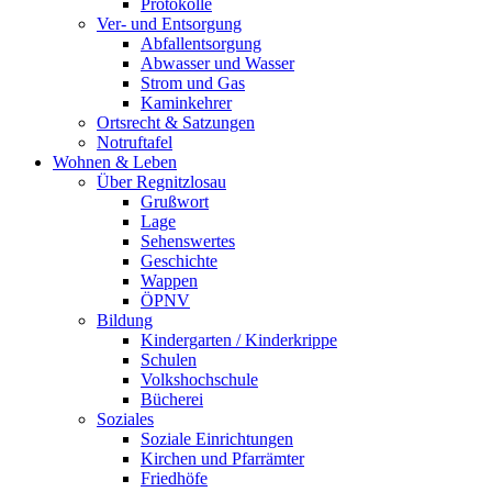
Protokolle
Ver- und Entsorgung
Abfallentsorgung
Abwasser und Wasser
Strom und Gas
Kaminkehrer
Ortsrecht & Satzungen
Notruftafel
Wohnen & Leben
Über Regnitzlosau
Grußwort
Lage
Sehenswertes
Geschichte
Wappen
ÖPNV
Bildung
Kindergarten / Kinderkrippe
Schulen
Volkshochschule
Bücherei
Soziales
Soziale Einrichtungen
Kirchen und Pfarrämter
Friedhöfe