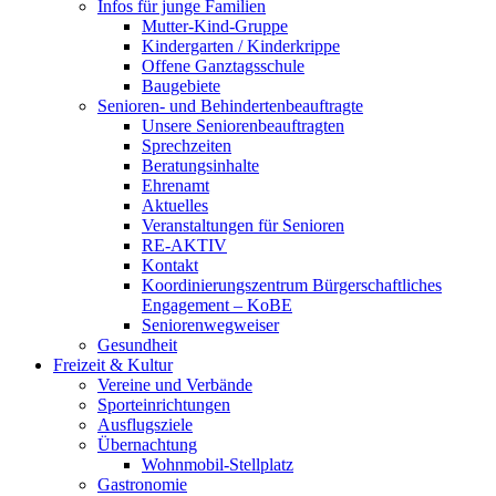
Infos für junge Familien
Mutter-Kind-Gruppe
Kindergarten / Kinderkrippe
Offene Ganztagsschule
Baugebiete
Senioren- und Behindertenbeauftragte
Unsere Seniorenbeauftragten
Sprechzeiten
Beratungsinhalte
Ehrenamt
Aktuelles
Veranstaltungen für Senioren
RE-AKTIV
Kontakt
Koordinierungszentrum Bürgerschaftliches
Engagement – KoBE
Seniorenwegweiser
Gesundheit
Freizeit & Kultur
Vereine und Verbände
Sporteinrichtungen
Ausflugsziele
Übernachtung
Wohnmobil-Stellplatz
Gastronomie